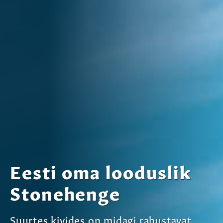
Eesti oma looduslik
Stonehenge
Suurtes kivides on midagi rahustavat.